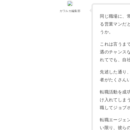
カワルカ編集部
同じ職場に、
る営業マンだ
うか。
これは言うま
遇のチャンス
れてでも、自
先述した通り
者がたくさん
転職活動を成
け入れてしま
職してジョブ
転職エージェ
い限り、彼ら